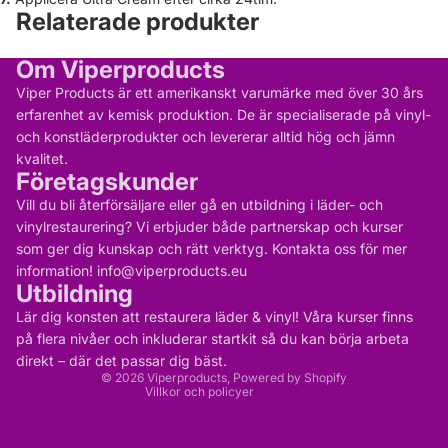
Relaterade produkter
Om Viperproducts
Viper Products är ett amerikanskt varumärke med över 30 års
erfarenhet av kemisk produktion. De är specialiserade på vinyl-
och konstläderprodukter och levererar alltid hög och jämn
kvalitet.
Företagskunder
Vill du bli återförsäljare eller gå en utbildning i läder- och
vinylrestaurering? Vi erbjuder både partnerskap och kurser
som ger dig kunskap och rätt verktyg. Kontakta oss för mer
information! info@viperproducts.eu
Utbildning
Integritetspolicy
Kontaktinformation
Lär dig konsten att restaurera läder & vinyl! Våra kurser finns
Återbetalningspolicy
Användarvillkor
på flera nivåer och inkluderar startkit så du kan börja arbeta
Rättsligt meddelande
direkt – där det passar dig bäst.
Fraktpolicy
© 2026
Viperproducts
, Powered by Shopify
Villkor och policyer