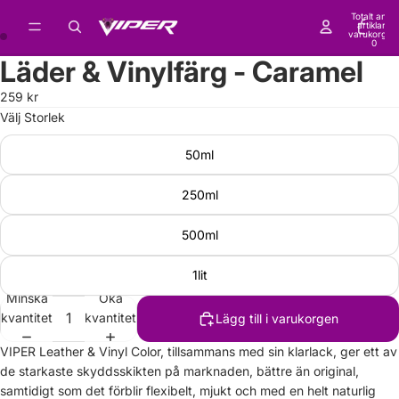
Totalt antal
artiklar i
varukorgen
0
Läder & Vinylfärg - Caramel
259 kr
Välj Storlek
50ml
250ml
500ml
1lit
Minska
Öka
kvantitet
kvantitet
Lägg till i varukorgen
VIPER Leather & Vinyl Color, tillsammans med sin klarlack, ger ett av
de starkaste skyddsskikten på marknaden, bättre än original,
samtidigt som det förblir flexibelt, mjukt och med en helt naturlig