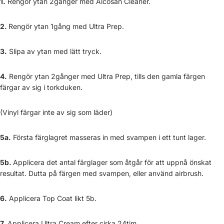
1.
Rengör ytan 2gånger med Alcosan Cleaner.
2.
Rengör ytan 1gång med Ultra Prep.
3.
Slipa av ytan med lätt tryck.
4.
Rengör ytan 2gånger med Ultra Prep, tills den gamla färgen
färgar av sig i torkduken.
(Vinyl färgar inte av sig som läder)
5a.
Första färglagret masseras in med svampen i ett tunt lager.
5b.
Applicera det antal färglager som åtgår för att uppnå önskat
resultat. Dutta på färgen med svampen, eller använd airbrush.
6.
Applicera Top Coat likt 5b.
7.
Applicera Ultra Cream efter cirka 24tim.