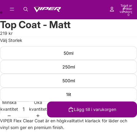
Totalt antal
artiklar i
varukorgen
0
Top Coat - Matt
219 kr
Välj Storlek
50ml
250ml
500ml
1lit
Minska
Öka
kvantitet
kvantitet
Lägg till i varukorgen
VIPER Flex Clear Coat är en högkvalitativt klarlack för läder och
vinyl som ger en premium finish.