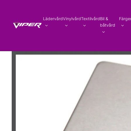
Lädervård
Vinylvård
Textilvård
Bil &
Färge
båtvård