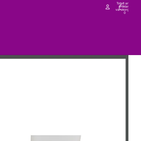
Totalt antal
artiklar i
varukorgen:
0
onto
Andra inloggningsalternativ
Ordrar
Profil