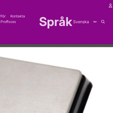
r
För
Kontakta
Språk
K
Proffs
oss