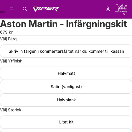
Totalt antal
artiklar i
varukorgen
0
Aston Martin - Infärgningskit
679 kr
Välj Färg
Skriv in färgen i kommentarsfältet när du kommer till kassan
Välj Ytfinish
Halvmatt
Satin (vanligast)
Halvblank
Välj Storlek
Litet kit