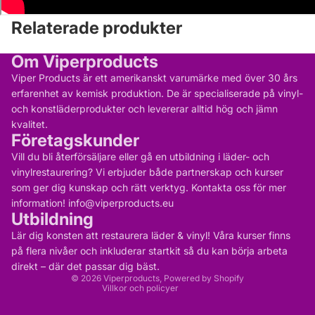
Relaterade produkter
Om Viperproducts
Viper Products är ett amerikanskt varumärke med över 30 års
erfarenhet av kemisk produktion. De är specialiserade på vinyl-
och konstläderprodukter och levererar alltid hög och jämn
kvalitet.
Företagskunder
Vill du bli återförsäljare eller gå en utbildning i läder- och
vinylrestaurering? Vi erbjuder både partnerskap och kurser
som ger dig kunskap och rätt verktyg. Kontakta oss för mer
information! info@viperproducts.eu
Utbildning
Integritetspolicy
Kontaktinformation
Lär dig konsten att restaurera läder & vinyl! Våra kurser finns
Återbetalningspolicy
Användarvillkor
på flera nivåer och inkluderar startkit så du kan börja arbeta
Rättsligt meddelande
direkt – där det passar dig bäst.
Fraktpolicy
© 2026
Viperproducts
, Powered by Shopify
Villkor och policyer